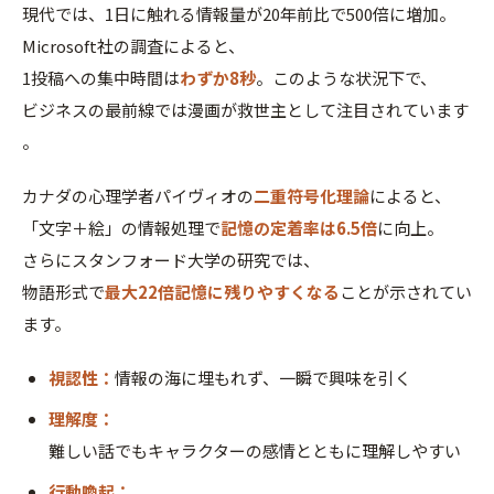
現代では、1日に触れる情報量が20年前比で500倍に増加。
Microsoft社の調査によると、
1投稿への集中時間は
わずか8秒
。このような状況下で、
ビジネスの最前線では漫画が救世主として注目されています
。
カナダの心理学者パイヴィオの
二重符号化理論
によると、
「文字＋絵」の情報処理で
記憶の定着率は6.5倍
に向上。
さらにスタンフォード大学の研究では、
物語形式で
最大22倍記憶に残りやすくなる
ことが示されてい
ます。
視認性：
情報の海に埋もれず、一瞬で興味を引く
理解度：
難しい話でもキャラクターの感情とともに理解しやすい
行動喚起：