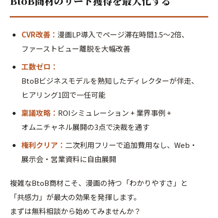
BtoB商材のリード獲得を最大化する
CVR改善：
漫画LP導入でページ滞在時間1.5〜2倍、
ファーストビュー離脱を大幅改善
工数ゼロ：
BtoBビジネスモデルを熟知したディレクターが伴走、
ヒアリング1回で一任可能
稟議攻略：
ROIシミュレーション + 業界事例 +
オムニチャネル展開の3点で決裁を通す
権利クリア：
二次利用フリーで追加費用なし、Web・
展示会・営業資料に自由展開
複雑なBtoB商材こそ、漫画の持つ「わかりやすさ」と
「共感力」が最大の効果を発揮します。
まずは無料相談から始めてみませんか？