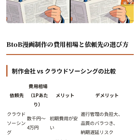
BtoB漫画制作の費用相場と依頼先の選び方
制作会社 vs クラウドソーシングの比較
費用相場
依頼先
（1Pあた
メリット
デメリット
り）
クラウド
進行管理の負担大、
数千円〜
初期費用が安
ソーシン
品質のバラつき、
4万円
い
グ
納期遅延リスク